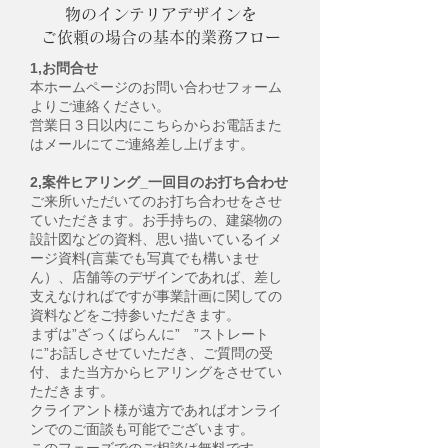
物のインテリアデザインを
ご依頼の場合の基本的業務フロー
1,お問合せ
本ホームページのお問い合わせフォーム
よりご連絡ください。
営業日３日以内にこちらからお電話また
はメールにてご連絡差し上げます。
2,案件ヒアリング_一回目のお打ち合わせ
ご来所いただいてのお打ち合わせをさせ
ていただきます。お手持ちの、建築物の
設計図などの資料、思い描いているイメ
ージ資料(言葉でも写真でも構いませ
ん）、店舗等のデザインであれば、差し
支えなければですが事業計画に関しての
資料などをご持参いただきます。
まずは”ざっくばらんに” ”ストレート
に”お話しさせていただき、ご質問の受
付、また当方からヒアリングをさせてい
ただきます。
クライアント様が遠方であればオンライ
ンでのご面談も可能でございます。