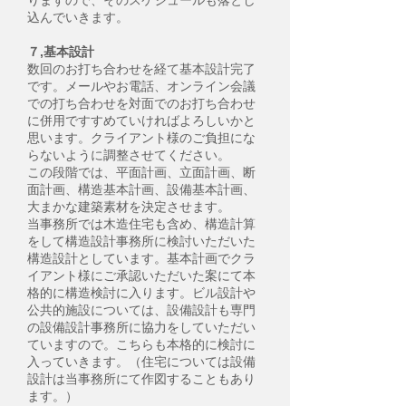
りますので、そのスケジュールも落とし
込んでいきます。
７,基本設計
数回のお打ち合わせを経て基本設計完了
です。メールやお電話、オンライン会議
での打ち合わせを対面でのお打ち合わせ
に併用ですすめていければよろしいかと
思います。クライアント様のご負担にな
らないように調整させてください。
この段階では、平面計画、立面計画、断
面計画、構造基本計画、設備基本計画、
大まかな建築素材を決定させます。
当事務所では木造住宅も含め、構造計算
をして構造設計事務所に検討いただいた
構造設計としています。基本計画でクラ
イアント様にご承認いただいた案にて本
格的に構造検討に入ります。ビル設計や
公共的施設については、設備設計も専門
の設備設計事務所に協力をしていただい
ていますので。こちらも本格的に検討に
入っていきます。（住宅については設備
設計は当事務所にて作図することもあり
ます。）