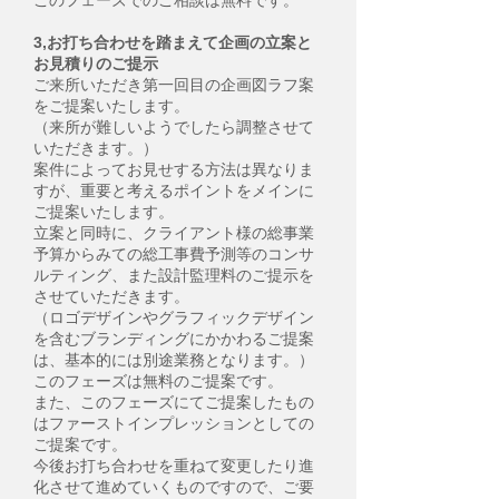
このフェーズでのご相談は無料です。
3,お打ち合わせを踏まえて企画の立案と
お見積りのご提示
ご来所いただき第一回目の企画図ラフ案
をご提案いたします。
（来所が難しいようでしたら調整させて
いただきます。）
案件によってお見せする方法は異なりま
すが、重要と考えるポイントをメインに
ご提案いたします。
立案と同時に、クライアント様の総事業
予算からみての総工事費予測等のコンサ
ルティング、また設計監理料のご提示を
させていただきます。
（ロゴデザインやグラフィックデザイン
を含むブランディングにかかわるご提案
は、基本的には別途業務となります。）
このフェーズは無料のご提案です。
また、このフェーズにてご提案したもの
はファーストインプレッションとしての
ご提案です。
今後お打ち合わせを重ねて変更したり進
化させて進めていくものですので、ご要