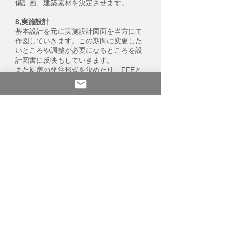
備計画、建築素材を決定させます。
8,実施設計
基本設計を元に実施設計図面を当方にて
作図していきます。この期間に変更した
いところや調整が必要になるところを設
計図書に反映もしていきます。
また厨房の発注形式を決めたり、FFEと
呼ばれる家具什器や備品の計画も行って
いきます。
9,保健所協議
飲食店を開業する場合は保健所の指導が
入ります。こちらはクライアント様にて
協議をお願いいたします。
建築側にすることで申請書類のお手伝い
をいたしますので、協議の際に保健所か
ら受領した資料、申請書類の共有をお願
いいたします。
（消防関係やその他行政協議は当所で行
います。）
10,設計図書承認
クライアント様設計図書の確認をしてい