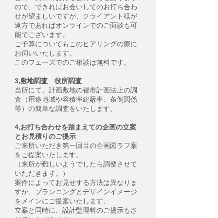
ので、できればお会いしてのお打ち合わ
せが望ましいですが、クライアント様が
遠方であればオンラインでのご面談も可
能でございます。
ご予算についてもこのヒアリングの際に
お伺いいたします。
このフェーズでのご相談は無料です。
3,敷地調査 役所調査
当所にて、計画敷地の都市計画法上の調
査（用途地域や容積率建蔽率、条例関係
等）の簡単な調査をいたします。
4,お打ち合わせを踏まえての企画の立案
とお見積りのご提示
ご来所いただき第一回目の企画図ラフ案
をご提案いたします。
（来所が難しいようでしたら調整させて
いただきます。）
案件によってお見せする方法は異なりま
すが、プランニングとデザインイメージ
をメインにご提案いたします。
立案と同時に、設計監理料のご提示もさ