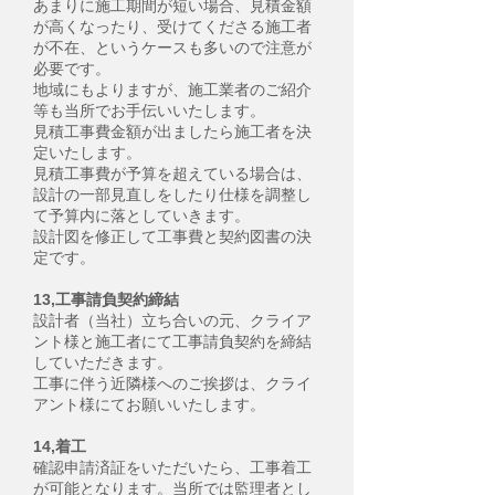
あまりに施工期間が短い場合、見積金額
が高くなったり、受けてくださる施工者
が不在、というケースも多いので注意が
必要です。
地域にもよりますが、施工業者のご紹介
等も当所でお手伝いいたします。
見積工事費金額が出ましたら施工者を決
定いたします。
見積工事費が予算を超えている場合は、
設計の一部見直しをしたり仕様を調整し
て予算内に落としていきます。
設計図を修正して工事費と契約図書の決
定です。
13,工事請負契約締結
設計者（当社）立ち合いの元、クライア
ント様と施工者にて工事請負契約を締結
していただきます。
工事に伴う近隣様へのご挨拶は、クライ
アント様にてお願いいたします。
14,着工
​確認申請済証をいただいたら、工事着工
が可能となります。当所では監理者とし