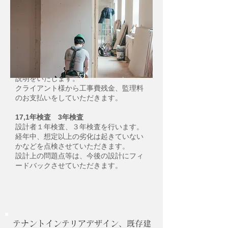
検査、施工者検査、設計者検査、最後に
施主様検査を行います、
16,引き渡し
各検査指摘に上がった項目等の是正工事
が完成しましたらお引渡しです。
設計者立ち合いのもと、施工者から機器
等の取り扱い説明やアフターに関しての
説明をいたします。
クライアント様から工事費残金、監理料
のお支払いをしていただきます。
17,1年検査 3年検査
設計者１年検査、３年検査を行います。
経年中、想定以上の劣化は起きていない
かなどを点検させていただきます。
設計上の問題点等は、今後の設計にフィ
ードバックさせていただきます。
テナントインテリアデザイン、既存建