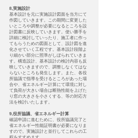
8,実施設計
基本設計を元に実施設計図面を当方にて
作図していきます。この期間に変更した
いところや調整が必要になるところを設
計図書に反映していきます。使い勝手を
詳細に検討していったり、施工者に作っ
てもらうための図面として、設計図を進
化させていく工程です。基本設計段階よ
り細かい部分に照準がしぼられていきま
す。構造設計、基本設計の検討内容も反
映していきますので、調整しなくてはな
らないところも発生します。また、各役
所協議で指導を受けるところがあった場
合や、省エネルギー計算にて環境に対し
て負荷が大きい場合は断熱性能を上げた
り窓の大きさを小さくする、等の対応方
法を検討いたします。
9,役所協議、省エネルギー計算
確認申請に進むために、役所協議完了と
省エネルギー性能証明書が必要になりま
すので。実施設計と並行してこれらの工
程をすすめます。