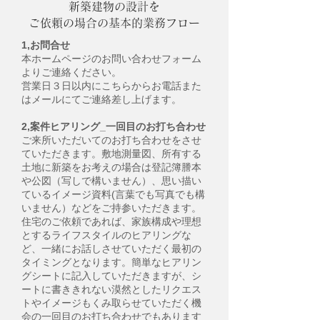
新築建物の設計を
ご依頼の場合の基本的業務フロー
1,お問合せ
本ホームページのお問い合わせフォーム
よりご連絡ください。
営業日３日以内にこちらからお電話また
はメールにてご連絡差し上げます。
2,案件ヒアリング_一回目のお打ち合わせ
ご来所いただいてのお打ち合わせをさせ
ていただきます。敷地測量図、所有する
土地に新築をお考えの場合は登記簿謄本
や公図（写しで構いません）、思い描い
ているイメージ資料(言葉でも写真でも構
いません）などをご持参いただきます。
住宅のご依頼であれば、家族構成や理想
とするライフスタイルのヒアリングな
ど、一緒にお話しさせていただく最初の
タイミングとなります。簡単なヒアリン
グシートに記入していただきますが、シ
ートに書ききれない漠然としたリクエス
トやイメージもくみ取らせていただく機
会の一回目のお打ち合わせでもあります